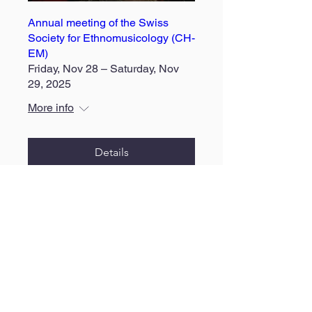
Annual meeting of the Swiss
Society for Ethnomusicology (CH-
EM)
Friday, Nov 28 – Saturday, Nov
29, 2025
More info
Details
Impressum
Privacy Policy
Schweizerische Gesellschaft für Ethnomusikologie - CH-EM
c/o Hochschule Luzern – Musik
Arsenalstraße 28a
CH-6010 Kriens-Luzern