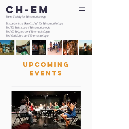
CH-EM
Swiss Society for Ethnomusicology
Schweizerische Gesellschaft für Ethnomusikologie
Société Suisse pour l’Ethnomusicologie
Società Svizzera per l’Etnomusicologia
Societad Svizra per l’Etnomusicologia
UPCOMING
EVENTS