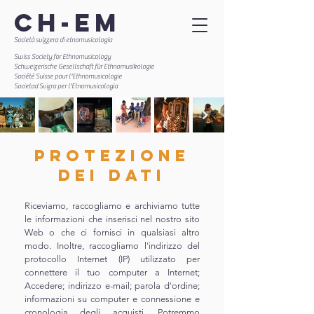
CH-EM
Società svizzera di etnomusicologia
Swiss Society for Ethnomusicology
Schweizerische Gesellschaft für Ethnomusikologie
Société Suisse pour l'Ethnomusicologie
Societad Svizra per l'Etnomusicologia
Protezione
dei DatI
Riceviamo, raccogliamo e archiviamo tutte
le informazioni che inserisci nel nostro sito
Web o che ci fornisci in qualsiasi altro
modo. Inoltre, raccogliamo l'indirizzo del
protocollo Internet (IP) utilizzato per
connettere il tuo computer a Internet;
Accedere; indirizzo e-mail; parola d'ordine;
informazioni su computer e connessione e
cronologia degli acquisti. Potremmo