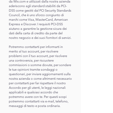
da Wix.com e utilizzati dalla nostra azienda
aderiscono agli standard stabiliti da PCI-
DSS come gestiti dal PCI Security Standards
Council, che è uno sforzo congiunto di
marchi come Visa, MasterCard, American
Express e Discover. I requisiti PCI-DSS
aiutano a garantire la gestione sicura dei
dati della carta di credito da parte del
nostro negozio e dei suoi fornitori di servizi.
Potremmo contattarti per informarti in
merito al tuo account, per risolvere
problemi con il tuo account, per risolvere
una controversia, per riscuotere
commissioni o somme dovute, per sondare
le tue opinioni tramite sondaggi o
questionari, per inviare aggiornamenti sulla
nostra azienda o come altrimenti necessario
per contattarti per far rispettare il nostro
Accordo per gli utenti, le leggi nazionali
applicabili e qualsiasi accordo che
potremmo avere con te. Per questi scopi
potremmo contattarti via e-mail, telefono,
messaggi di testo e posta ordinaria.