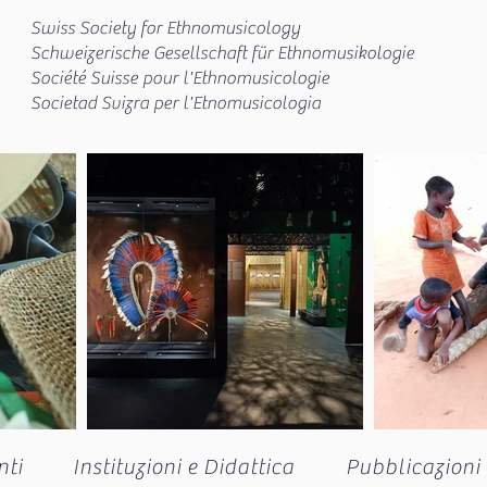
Swiss Society for Ethnomusicology
Schweizerische Gesellschaft für Ethnomusikologie
Société Suisse pour l'Ethnomusicologie
Societad Svizra per l'Etnomusicologia
nti
Instituzioni e Didattica
Pubblicazioni