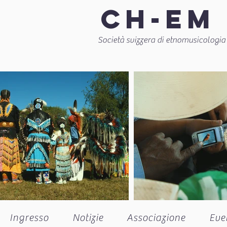
CH-EM
Società svizzera di etnomusicologia
Ingresso
Notizie
Associazione
Eve