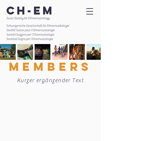
CH-EM
Swiss Society for Ethnomusicology
Schweizerische Gesellschaft für Ethnomusikologie
Société Suisse pour l’Ethnomusicologie
Società Svizzera per l’Etnomusicologia
Societad Svizra per l’Etnomusicologia
MEMBERS
Kurzer ergänzender Text