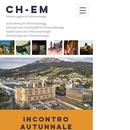
CH-EM
Società svizzera di etnomusicologia
Swiss Society for Ethnomusicology
Schweizerische Gesellschaft für Ethnomusikologie
Société Suisse pour l'Ethnomusicologie
Societad Svizra per l'Etnomusicologia
Incontro
autunnale