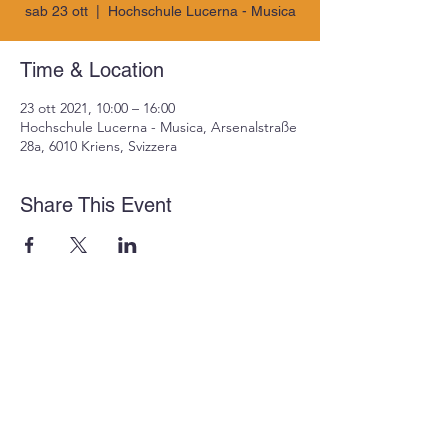
sab 23 ott
  |  
Hochschule Lucerna - Musica
Time & Location
23 ott 2021, 10:00 – 16:00
Hochschule Lucerna - Musica, Arsenalstraße
28a, 6010 Kriens, Svizzera
Share This Event
Impressum
Protezione dei dati
Schweizerische Gesellschaft für Ethnomusikologie - CH-EM
c/o Hochschule Luzern – Musik