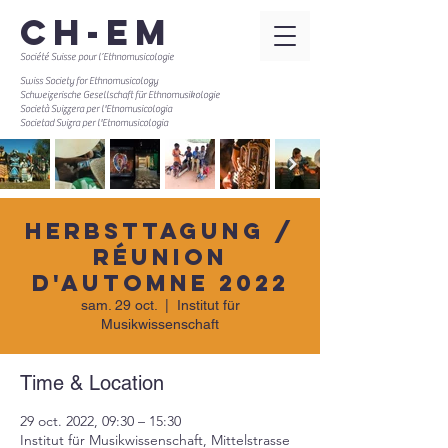
CH-EM
Société Suisse pour l’Ethnomusicologie
Swiss Society for Ethnomusicology
Schweizerische Gesellschaft für Ethnomusikologie
Società Svizzera per l'Etnomusicologia
Societad Svizra per l'Etnomusicologia
Herbsttagung /
Réunion
d'automne 2022
sam. 29 oct.
  |  
Institut für
Musikwissenschaft
Time & Location
29 oct. 2022, 09:30 – 15:30
Institut für Musikwissenschaft, Mittelstrasse